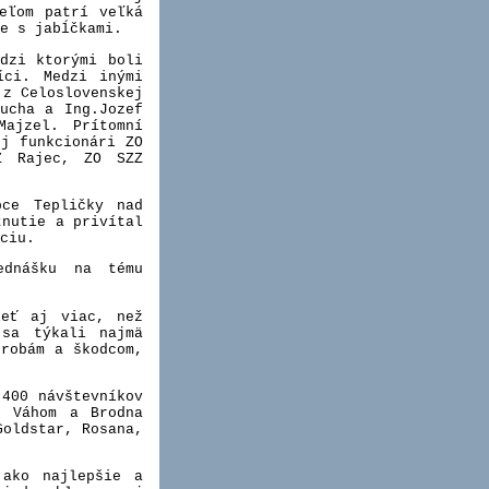
eľom patrí veľká
e s jabĺčkami.
edzi ktorými boli
íci. Medzi inými
 z Celoslovenskej
ucha a Ing.Jozef
Majzel. Prítomní
ej funkcionári ZO
Z Rajec, ZO SZZ
bce Tepličky nad
tnutie a privítal
ciu.
ednášku na tému
ieť aj viac, než
 sa týkali najmä
orobám a škodcom,
 400 návštevníkov
d Váhom a Brodna
Goldstar, Rosana,
 ako najlepšie a