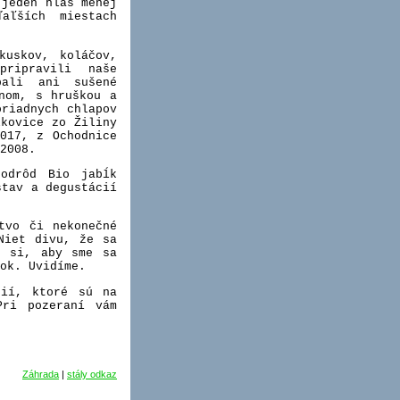
 jeden hlas menej
aľších miestach
kuskov, koláčov,
pripravili naše
bali ani sušené
nom, s hruškou a
riadnych chlapov
lkovice zo Žiliny
017, z Ochodnice
2008.
 odrôd Bio jabĺk
stav a degustácií
tvo či nekonečné
Niet divu, že sa
i si, aby sme sa
ok. Uvidíme.
fií, ktoré sú na
Pri pozeraní vám
Záhrada
|
stály odkaz