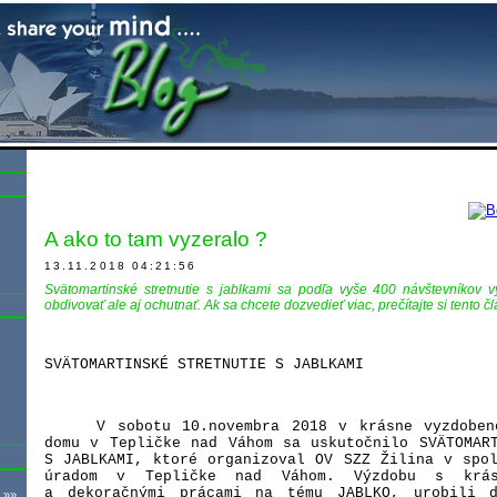
A ako to tam vyzeralo ?
13.11.2018 04:21:56
Svätomartinské stretnutie s jablkami sa podľa vyše 400 návštevníkov v
obdivovať ale aj ochutnať. Ak sa chcete dozvedieť viac, prečítajte si tento č
SVÄTOMARTINSKÉ STRETNUTIE S JABLKAMI
V sobotu 10.novembra 2018 v krásne vyzdoben
domu v Tepličke nad Váhom sa uskutočnilo SVÄTOMAR
S JABLKAMI, ktoré organizoval OV SZZ Žilina v spo
úradom v Tepličke nad Váhom. Výzdobu s krás
a dekoračnými prácami na tému JABLKO, urobili 
 »»