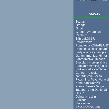
ODKAZY
Zoznam
Orange
Gmail
Google-Vyhľadávač
Centrum
Záhradkári SR
Poradenstvo
Pomológia KOHAPLANT
Pomológia česká databá
Sady a vinice - časopis
Gartenhirner L.L. Hirner
Záhradníctvo Limbach
Slovplant - nákup viniča
Bioplant Ostratice Žatko
Fruktop Ostratice Šebo
Centrum rozvoja
záhradníctva Pecho
Fytos - Ing. Pavel Voráče
KohaPlant Komžík
Plantex Veselé Varga
Tatraberry Ing.Daniel Ši
Uksup
Ochrana rastlín
Biocont
Floraservis
EKO-BIO Ochrana