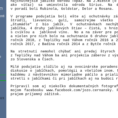
najchutnejšie jabĺčko odrodu Topaz. Na 2.mieste
(
o
ako víťaz) sa umiestnila odroda Sírius. Na ď
TI
v poradí boli Rubinola, Goldstar, Delor a Rosana.
enti
V programe podujatia boli ešte aj ochutnávky zá
štrúdlí, lievancov, gulí, samozrejme všetko 
„štumádle“ z bio jabĺk. V ochutnávkach nechý
jabĺčka, 4 druhy jablkových štiav – čistá, s hroz
s cvikľou a
jablkové víno. No a na záver pre po
a nielen pre nich bolo na ochutnanie 6 druhov jab
ročník 2018, z Tepličky nad Váhom ročník 2016 a 2
ročník 2017, z Badína ročník 2014 a z Bytče ročník 
Na stretnutí nemohol chýbať ani predaj štyroch
z Tepličky nad Váhom ba ani projekcia záberov z vý
o
zo Slovenska a Čiech.
Milé podujatie slúžilo aj na ovocinárske poradens
diskusie o jabĺčkach, pomológii a všeličom inom. 
každému z návštevníkov mimoriadne páčilo a prial
stretli s jabĺčkami či pri jabĺčkach aj na budúci r
Pripravil som aj niekoľko dokumentačných fotogra
mojom facebooku www.facebook.com/jozo.cernansky. 
prajem príjemný zážitok.
523