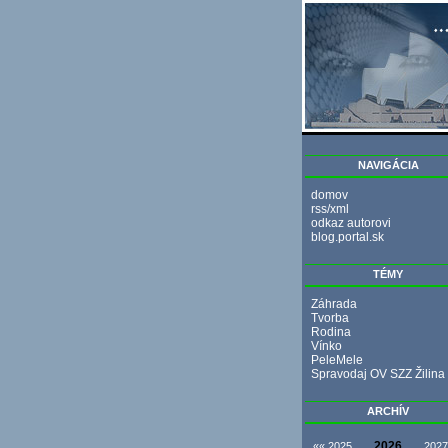
NAVIGÁCIA
domov
rss/xml
odkaz autorovi
blog.portal.sk
TÉMY
Záhrada
Tvorba
Rodina
Vínko
PeleMele
Spravodaj OV SZZ Žilina
ARCHÍV
2026
«« 2025
2027