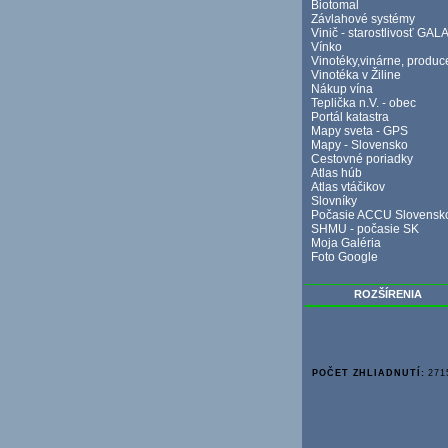
Biotomal
Závlahové systémy
Vinič - starostlivosť GALA
Vínko
Vinotéky,vinárne, produc
Vinotéka v Žiline
Nákup vína
Teplička n.V. - obec
Portál katastra
Mapy sveta - GPS
Mapy - Slovensko
Cestovné poriadky
Atlas húb
Atlas vtáčikov
Slovníky
Počasie ACCU Slovensk
SHMU - počasie SK
Moja Galéria
Foto Google
ROZŠÍRENIA
POČET ZHLIADNUTÍ:
271