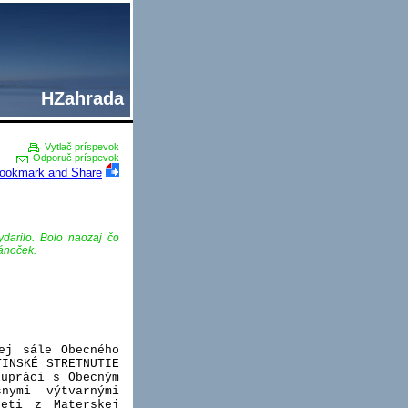
HZahrada
Vytlač príspevok
Odporuč príspevok
ydarilo. Bolo naozaj čo
lánoček.
ej sále Obecného
TINSKÉ STRETNUTIE
lupráci s Obecným
nymi výtvarnými
deti z Materskej