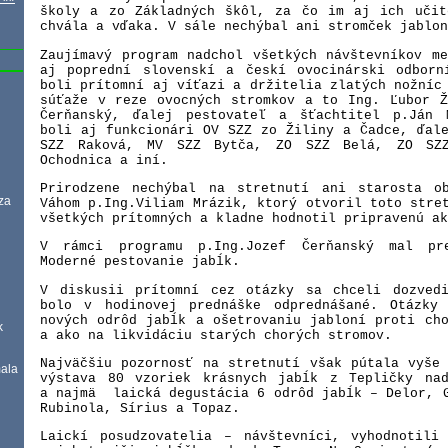
školy a zo Základných škôl, za čo im aj ich učit
chvála a vďaka. V sále nechýbal ani stromček jablon
Zaujímavý program nadchol všetkých návštevníkov m
aj poprední slovenskí a českí ovocinárski odborn
boli prítomní aj víťazi a držitelia zlatých nožníc
súťaže v reze ovocných stromkov a to Ing. Ľubor Ž
Čerňanský, ďalej pestovateľ a šťachtitel p.Ján 
boli aj funkcionári OV SZZ zo Žiliny a Čadce, ďal
SZZ Raková, MV SZZ Bytča, ZO SZZ Belá, ZO SZ
Ochodnica a iní.
Prirodzene nechýbal na stretnutí ani starosta o
za
Váhom p.Ing.Viliam Mrázik, ktorý otvoril toto stre
všetkých prítomných a kladne hodnotil pripravenú ak
V rámci programu p.Ing.Jozef Čerňanský mal pr
Moderné pestovanie jabĺk.
V diskusii prítomní cez otázky sa chceli dozved
bolo v hodinovej prednáške odprednášané. Otázky
nových odrôd jabĺk a ošetrovaniu jabloní proti ch
k
a ako na likvidáciu starých chorých stromov.
Najväčšiu pozornosť na stretnutí však pútala vyše
mala
výstava 80 vzoriek krásnych jabĺk z Tepličky na
a najmä
laická degustácia 6 odrôd jabĺk – Delor, 
Rubinola, Sírius a Topaz.
Laickí posudzovatelia – návštevníci, vyhodnotili