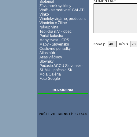
KOMENTÁR:
Biotomal
Závlahové systémy
Vinič - starostlivosť GALATI
Vínko
Vinotéky,vinárne, producenti
Vinotéka v Žiline
Nákup vína
Teplička n.V. - obec
Portál katastra
Mapy sveta - GPS
Mapy - Slovensko
Koľko je
mínus
Cestovné poriadky
Atlas húb
Atlas vtáčikov
Slovníky
Počasie ACCU Slovensko
SHMU - počasie SK
Moja Galéria
Foto Google
ROZŠÍRENIA
POČET ZHLIADNUTÍ:
271548