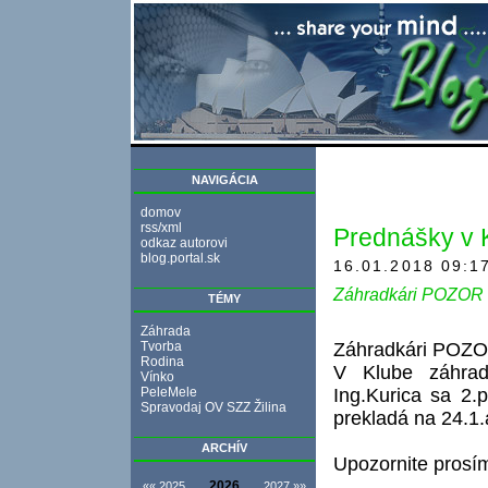
NAVIGÁCIA
domov
rss/xml
Prednášky v K
odkaz autorovi
blog.portal.sk
16.01.2018 09:1
Záhradkári POZOR !
TÉMY
Záhrada
Tvorba
Záhradkári POZO
Rodina
V Klube záhrad
Vínko
PeleMele
Ing.Kurica sa 2.
Spravodaj OV SZZ Žilina
prekladá na 24.1.
ARCHÍV
Upozornite prosím 
2026
«« 2025
2027 »»