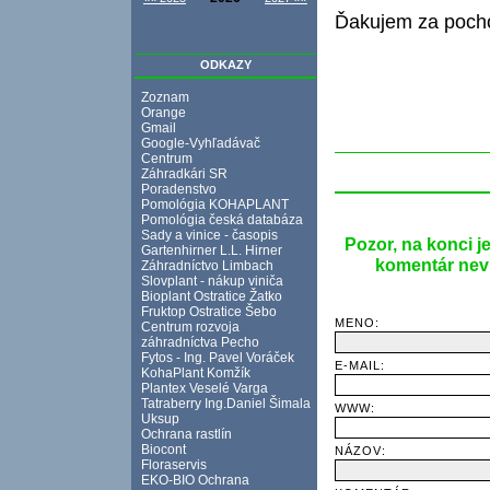
Ďakujem za poch
ODKAZY
Zoznam
Orange
Gmail
Google-Vyhľadávač
Centrum
Záhradkári SR
Poradenstvo
Pomológia KOHAPLANT
Pomológia česká databáza
Sady a vinice - časopis
Pozor, na konci j
Gartenhirner L.L. Hirner
komentár nevlo
Záhradníctvo Limbach
Slovplant - nákup viniča
Bioplant Ostratice Žatko
Fruktop Ostratice Šebo
MENO:
Centrum rozvoja
záhradníctva Pecho
Fytos - Ing. Pavel Voráček
E-MAIL:
KohaPlant Komžík
Plantex Veselé Varga
Tatraberry Ing.Daniel Šimala
WWW:
Uksup
Ochrana rastlín
Biocont
NÁZOV:
Floraservis
EKO-BIO Ochrana